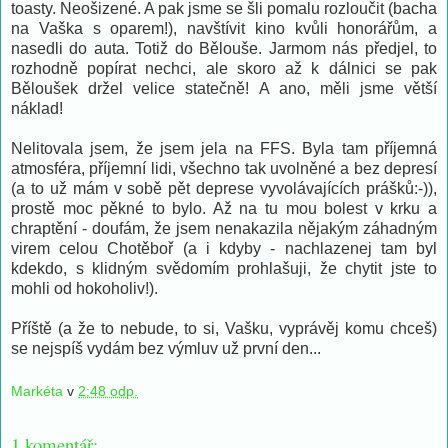
toasty. Neošizené. A pak jsme se šli pomalu rozloučit (bacha
na Vaška s oparem!), navštívit kino kvůli honorářům, a
nasedli do auta. Totiž do Bělouše. Jarmom nás předjel, to
rozhodně popírat nechci, ale skoro až k dálnici se pak
Běloušek držel velice statečně! A ano, měli jsme větší
náklad!
Nelitovala jsem, že jsem jela na FFS. Byla tam příjemná
atmosféra, příjemní lidi, všechno tak uvolněné a bez depresí
(a to už mám v sobě pět deprese vyvolávajících prášků:-)),
prostě moc pěkné to bylo. Až na tu mou bolest v krku a
chraptění - doufám, že jsem nenakazila nějakým záhadným
virem celou Chotěboř (a i kdyby - nachlazenej tam byl
kdekdo, s klidným svědomím prohlašuji, že chytit jste to
mohli od hokoholiv!).
Příště (a že to nebude, to si, Vašku, vyprávěj komu chceš)
se nejspíš vydám bez výmluv už první den...
Markéta
v
2:48 odp.
1 komentář: