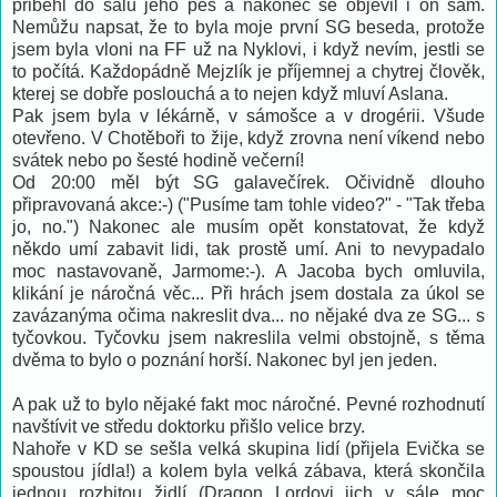
přiběhl do sálu jeho pes a nakonec se objevil i on sám.
Nemůžu napsat, že to byla moje první SG beseda, protože
jsem byla vloni na FF už na Nyklovi, i když nevím, jestli se
to počítá. Každopádně Mejzlík je příjemnej a chytrej člověk,
kterej se dobře poslouchá a to nejen když mluví Aslana.
Pak jsem byla v lékárně, v sámošce a v drogérii. Všude
otevřeno. V Chotěboři to žije, když zrovna není víkend nebo
svátek nebo po šesté hodině večerní!
Od 20:00 měl být SG galavečírek. Očividně dlouho
připravovaná akce:-) ("Pusíme tam tohle video?" - "Tak třeba
jo, no.") Nakonec ale musím opět konstatovat, že když
někdo umí zabavit lidi, tak prostě umí. Ani to nevypadalo
moc nastavovaně, Jarmome:-). A Jacoba bych omluvila,
klikání je náročná věc... Při hrách jsem dostala za úkol se
zavázanýma očima nakreslit dva... no nějaké dva ze SG... s
tyčovkou. Tyčovku jsem nakreslila velmi obstojně, s těma
dvěma to bylo o poznání horší. Nakonec byl jen jeden.
A pak už to bylo nějaké fakt moc náročné. Pevné rozhodnutí
navštívit ve středu doktorku přišlo velice brzy.
Nahoře v KD se sešla velká skupina lidí (přijela Evička se
spoustou jídla!) a kolem byla velká zábava, která skončila
jednou rozbitou židlí (Dragon Lordovi jich v sále moc