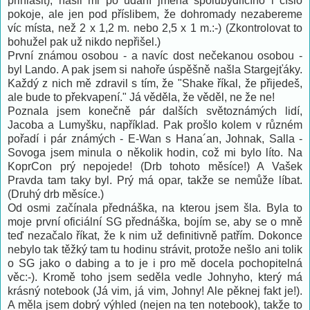
přihlásit), našli mi po udání jména spolubydlícího i číslo
pokoje, ale jen pod příslibem, že dohromady nezabereme
víc místa, než 2 x 1,2 m. nebo 2,5 x 1 m.:-) (Zkontrolovat to
bohužel pak už nikdo nepřišel.)
První známou osobou - a navíc dost nečekanou osobou -
byl Lando. A pak jsem si nahoře úspěšně našla Stargejťáky.
Každý z nich mě zdravil s tím, že "Shake říkal, že přijedeš,
ale bude to překvapení." Já věděla, že věděl, ne že ne!
Poznala jsem konečně pár dalších světoznámých lidí,
Jacoba a Lumyšku, například. Pak prošlo kolem v různém
pořadí i pár známých - E-Wan s Hana´an, Johnak, Salla -
Sovoga jsem minula o několik hodin, což mi bylo líto. Na
KoprCon prý nepojede! (Drb tohoto měsíce!) A Vašek
Pravda tam taky byl. Prý má opar, takže se nemůže líbat.
(Druhý drb měsíce.)
Od osmi začínala přednáška, na kterou jsem šla. Byla to
moje první oficiální SG přednáška, bojím se, aby se o mně
teď nezačalo říkat, že k nim už definitivně patřím. Dokonce
nebylo tak těžký tam tu hodinu strávit, protože nešlo ani tolik
o SG jako o dabing a to je i pro mě docela pochopitelná
věc:-). Kromě toho jsem seděla vedle Johnyho, který má
krásný notebook (Já vim, já vim, Johny! Ale pěknej fakt je!).
A měla jsem dobrý výhled (nejen na ten notebook), takže to