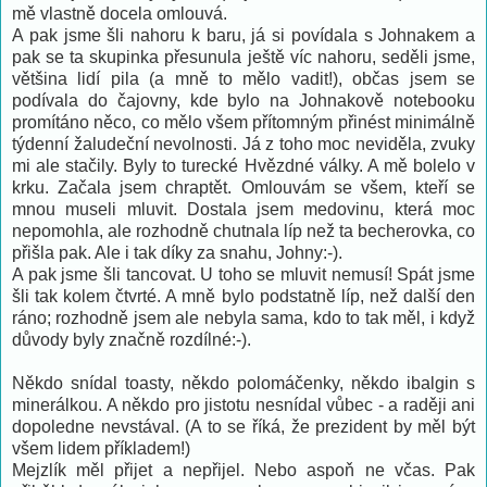
mě vlastně docela omlouvá.
A pak jsme šli nahoru k baru, já si povídala s Johnakem a
pak se ta skupinka přesunula ještě víc nahoru, seděli jsme,
většina lidí pila (a mně to mělo vadit!), občas jsem se
podívala do čajovny, kde bylo na Johnakově notebooku
promítáno něco, co mělo všem přítomným přinést minimálně
týdenní žaludeční nevolnosti. Já z toho moc neviděla, zvuky
mi ale stačily. Byly to turecké Hvězdné války. A mě bolelo v
krku. Začala jsem chraptět. Omlouvám se všem, kteří se
mnou museli mluvit. Dostala jsem medovinu, která moc
nepomohla, ale rozhodně chutnala líp než ta becherovka, co
přišla pak. Ale i tak díky za snahu, Johny:-).
A pak jsme šli tancovat. U toho se mluvit nemusí! Spát jsme
šli tak kolem čtvrté. A mně bylo podstatně líp, než další den
ráno; rozhodně jsem ale nebyla sama, kdo to tak měl, i když
důvody byly značně rozdílné:-).
Někdo snídal toasty, někdo polomáčenky, někdo ibalgin s
minerálkou. A někdo pro jistotu nesnídal vůbec - a raději ani
dopoledne nevstával. (A to se říká, že prezident by měl být
všem lidem příkladem!)
Mejzlík měl přijet a nepřijel. Nebo aspoň ne včas. Pak