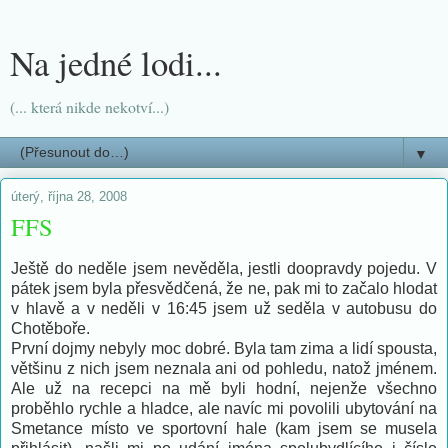
Na jedné lodi...
(... která nikde nekotví...)
▼
úterý, října 28, 2008
FFS
Ještě do neděle jsem nevěděla, jestli doopravdy pojedu. V
pátek jsem byla přesvědčená, že ne, pak mi to začalo hlodat
v hlavě a v neděli v 16:45 jsem už seděla v autobusu do
Chotěboře.
První dojmy nebyly moc dobré. Byla tam zima a lidí spousta,
většinu z nich jsem neznala ani od pohledu, natož jménem.
Ale už na recepci na mě byli hodní, nejenže všechno
proběhlo rychle a hladce, ale navíc mi povolili ubytování na
Smetance místo ve sportovní hale (kam jsem se musela